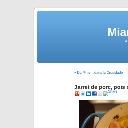
Mia
à 
«
Du Piment dans la Croustade
Jarret de porc, pois