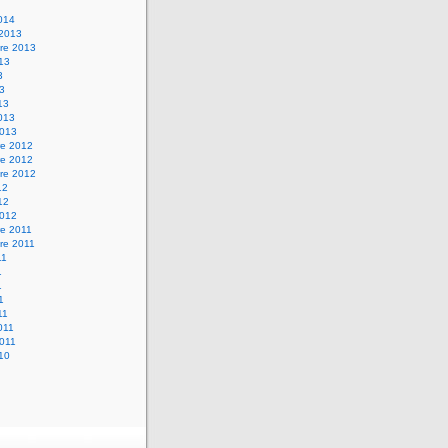
2014
 2013
re 2013
013
3
13
13
2013
2013
e 2012
e 2012
re 2012
12
12
2012
e 2011
re 2011
11
1
1
1
11
2011
2011
010