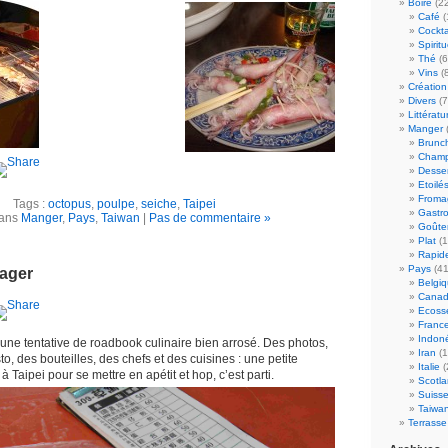
Boire
(22
Café
(
Cockta
Spirit
Thé
(6
Vins
(8
Création
Divers
(7
Littératu
Manger
Brunc
Champ
Desser
Etoilé
Froma
Tags :
octopus
,
poulpe
,
seiche
,
Taipei
Gastr
dans
Manger
,
Pays
,
Taiwan
|
Pas de commentaire »
Goûte
Plat
(1
Rapid
Pays
(41
tager
Belgi
Cana
Ecoss
Franc
Indon
une tentative de roadbook culinaire bien arrosé. Des photos,
Iran
(1
to, des bouteilles, des chefs et des cuisines : une petite
Italie
(
à Taipei pour se mettre en apétit et hop, c’est parti.
Scotl
Suiss
Taiwa
Terrasse