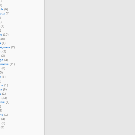
)
1)
ils
(6)
ueux
(4)
)
)
(1)
)
re
(10)
(45)
h
(1)
ignons
(2)
t
(2)
s
(3)
ge
(3)
onomie
(11)
r
(8)
5)
e
(5)
)
que
(1)
da
(9)
e
(1)
e
(23)
ésie
(1)
)
2)
and
(1)
e
(3)
n
(2)
(8)