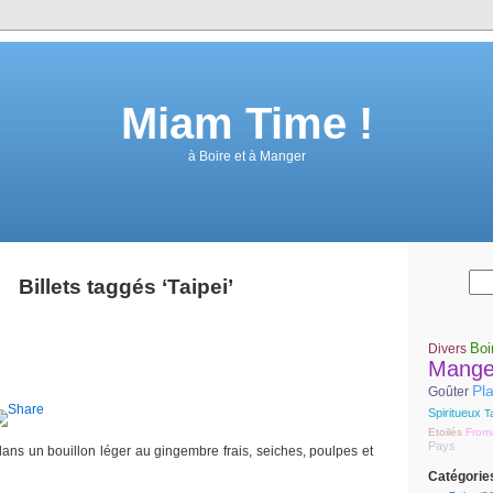
Miam Time !
à Boire et à Manger
Billets taggés ‘Taipei’
Boi
Divers
Mange
Pla
Goûter
Spiritueux
T
Etoilés
From
Pays
dans un bouillon léger au gingembre frais, seiches, poulpes et
Catégorie