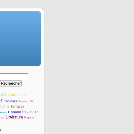
re
Gastronomie
r
Cocktails
Thé
Suisse
t
Vins
Terrasse
France
Canada
aiwan
Littérature
Rapide
age
s