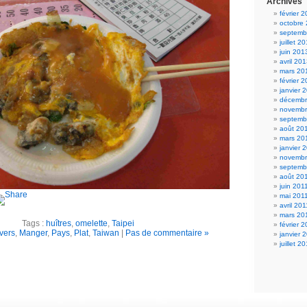
Archives
février 
octobre
septemb
juillet 2
juin 201
avril 20
mars 20
février 
janvier 
décembr
novembr
septemb
août 20
mars 20
janvier 
novembr
septemb
août 20
juin 201
mai 201
avril 201
mars 20
Tags :
huîtres
,
omelette
,
Taipei
février 
vers
,
Manger
,
Pays
,
Plat
,
Taiwan
|
Pas de commentaire »
janvier 
juillet 2