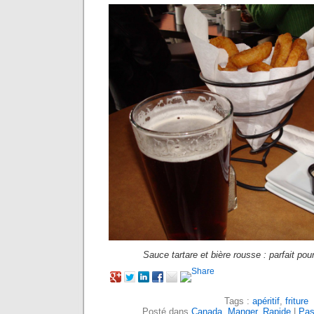
Sauce tartare et bière rousse : parfait pou
Tags :
apéritif
,
friture
Posté dans
Canada
,
Manger
,
Rapide
|
Pas