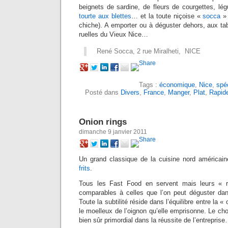
beignets de sardine, de fleurs de courgettes, lég
tourte aux blettes
… et la toute niçoise «
socca
» 
chiche). A emporter ou à déguster dehors, aux ta
ruelles du Vieux Nice…
René Socca, 2 rue Miralheti, NICE
Tags :
économique
,
Nice
,
spéc
Posté dans
Divers
,
France
,
Manger
,
Plat
,
Rapid
Onion rings
dimanche 9 janvier 2011
Un grand classique de la cuisine nord américai
frits
.
Tous les Fast Food en servent mais leurs « r
comparables à celles que l’on peut déguster dan
Toute la subtilité réside dans l’équilibre entre la « 
le moelleux de l’oignon qu’elle emprisonne. Le ch
bien sûr primordial dans la réussite de l’entrepris