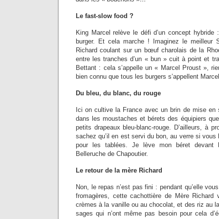
Le fast-slow food ?
King Marcel relève le défi d’un concept hybride 
burger. Et cela marche ! Imaginez le meilleur 
Richard coulant sur un bœuf charolais de la Rhod
entre les tranches d’un « bun » cuit à point et tr
Bettant : cela s’appelle un « Marcel Proust », rie
bien connu que tous les burgers s’appellent Marc
Du bleu, du blanc, du rouge
Ici on cultive la France avec un brin de mise en
dans les moustaches et bérets des équipiers que
petits drapeaux bleu-blanc-rouge. D’ailleurs, à p
sachez qu’il en est servi du bon, au verre si vous 
pour les tablées. Je lève mon béret devant
Belleruche de Chapoutier.
Le retour de la mère Richard
Non, le repas n’est pas fini : pendant qu’elle vous
fromagères, cette cachottière de Mère Richard 
crèmes à la vanille ou au chocolat, et des riz au la
sages qui n’ont même pas besoin pour cela d’égre