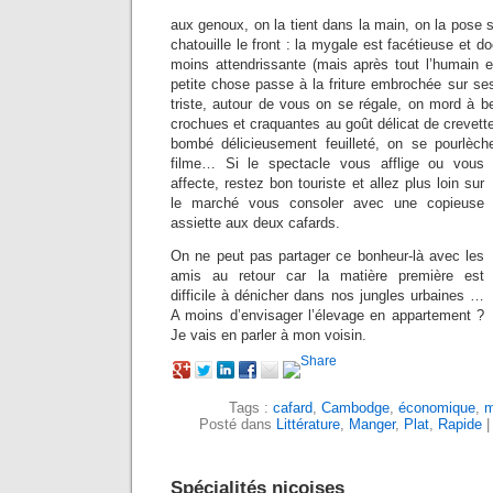
aux genoux, on la tient dans la main, on la pose sur
chatouille le front : la mygale est facétieuse et 
moins attendrissante (mais après tout l’humain e
petite chose passe à la friture embrochée sur 
triste, autour de vous on se régale, on mord à b
crochues et craquantes au goût délicat de crevette
bombé délicieusement feuilleté, on se pourlèch
filme…
Si le spectacle vous afflige ou vous
affecte, restez bon touriste et allez plus loin sur
le marché vous consoler avec une copieuse
assiette aux deux cafards.
On ne peut pas partager ce bonheur-là avec les
amis au retour car la matière première est
difficile à dénicher dans nos jungles urbaines …
A moins d’envisager l’élevage en appartement ?
Je vais en parler à mon voisin.
Tags :
cafard
,
Cambodge
,
économique
,
m
Posté dans
Littérature
,
Manger
,
Plat
,
Rapide
Spécialités niçoises