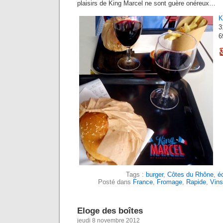
plaisirs de King Marcel ne sont guère onéreux…
K
3
6
Tags :
burger
,
Côtes du Rhône
,
é
Posté dans
France
,
Fromage
,
Rapide
,
Vins
Eloge des boîtes
jeudi 8 novembre 2012